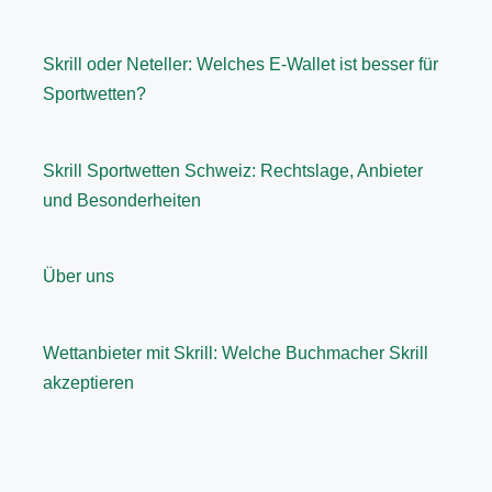
Skrill oder Neteller: Welches E-Wallet ist besser für
Sportwetten?
Skrill Sportwetten Schweiz: Rechtslage, Anbieter
und Besonderheiten
Über uns
Wettanbieter mit Skrill: Welche Buchmacher Skrill
akzeptieren