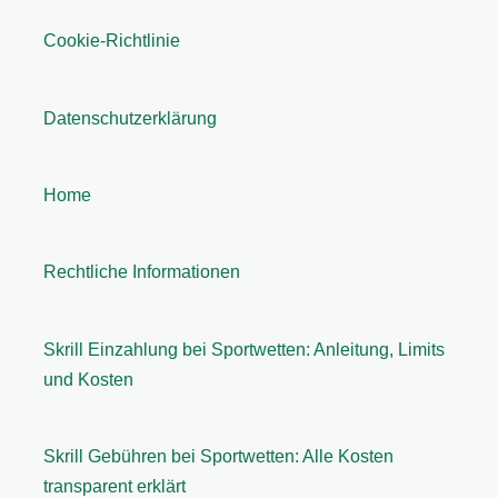
Cookie-Richtlinie
Datenschutzerklärung
Home
Rechtliche Informationen
Skrill Einzahlung bei Sportwetten: Anleitung, Limits
und Kosten
Skrill Gebühren bei Sportwetten: Alle Kosten
transparent erklärt