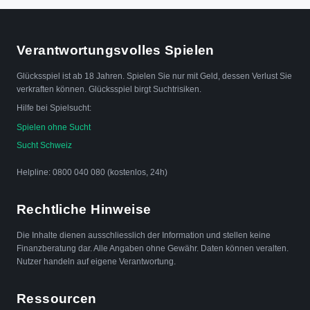
Verantwortungsvolles Spielen
Glücksspiel ist ab 18 Jahren. Spielen Sie nur mit Geld, dessen Verlust Sie
verkraften können. Glücksspiel birgt Suchtrisiken.
Hilfe bei Spielsucht:
Spielen ohne Sucht
Sucht Schweiz
Helpline: 0800 040 080 (kostenlos, 24h)
Rechtliche Hinweise
Die Inhalte dienen ausschliesslich der Information und stellen keine
Finanzberatung dar. Alle Angaben ohne Gewähr. Daten können veralten.
Nutzer handeln auf eigene Verantwortung.
Ressourcen