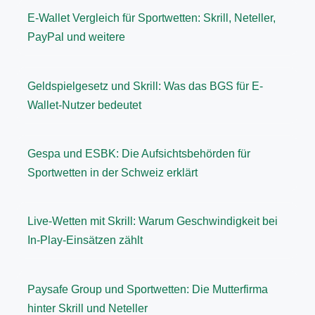
E-Wallet Vergleich für Sportwetten: Skrill, Neteller,
PayPal und weitere
Geldspielgesetz und Skrill: Was das BGS für E-
Wallet-Nutzer bedeutet
Gespa und ESBK: Die Aufsichtsbehörden für
Sportwetten in der Schweiz erklärt
Live-Wetten mit Skrill: Warum Geschwindigkeit bei
In-Play-Einsätzen zählt
Paysafe Group und Sportwetten: Die Mutterfirma
hinter Skrill und Neteller