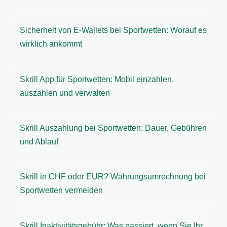
Sicherheit von E-Wallets bei Sportwetten: Worauf es
wirklich ankommt
Skrill App für Sportwetten: Mobil einzahlen,
auszahlen und verwalten
Skrill Auszahlung bei Sportwetten: Dauer, Gebühren
und Ablauf
Skrill in CHF oder EUR? Währungsumrechnung bei
Sportwetten vermeiden
Skrill Inaktivitätsgebühr: Was passiert, wenn Sie Ihr