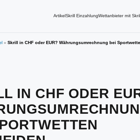
Artikel
Skrill Einzahlung
Wettanbieter mit Skril
el
»
Skrill in CHF oder EUR? Währungsumrechnung bei Sportwett
LL IN CHF ODER EU
RUNGSUMRECHNU
SPORTWETTEN