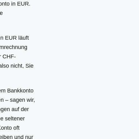
Konto in EUR.
ie
in EUR läuft
 Umrechnung
r CHF-
lso nicht, Sie
rem Bankkonto
n – sagen wir,
gen auf der
e seltener
onto oft
eiben und nur