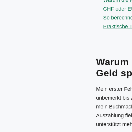
Warum die K
CHF oder EU
So berechne
Praktische 
Warum d
Geld sp
Mein erster Feh
unbemerkt bis z
mein Buchmache
Auszahlung fie
unterstützt me