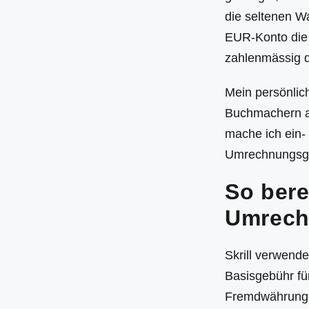
die seltenen W
EUR-Konto die 
zahlenmässig d
Mein persönlich
Buchmachern ak
mache ich ein- 
Umrechnungsgeb
So bere
Umrech
Skrill verwende
Basisgebühr fü
Fremdwährungen