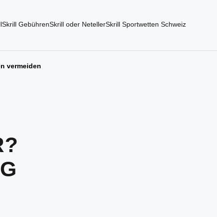
l
Skrill Gebühren
Skrill oder Neteller
Skrill Sportwetten Schweiz
en vermeiden
R?
NG