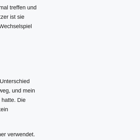
mal treffen und
er ist sie
 Wechselspiel
 Unterschied
 weg, und mein
hatte. Die
kein
her verwendet.