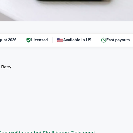
ust 2026
Licensed
Available in US
Fast payouts
.
Retry