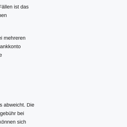
ällen ist das
nen
bei mehreren
Bankkonto
e
s abweicht. Die
gebühr bei
können sich