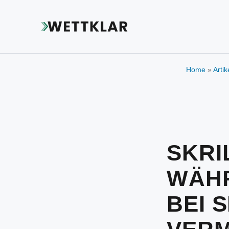
Home
»
Artik
SKRI
WÄH
BEI 