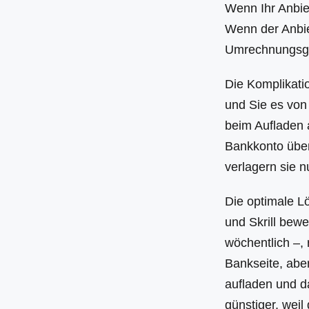
Wenn Ihr Anbiet
Wenn der Anbie
Umrechnungsgeb
Die Komplikatio
und Sie es von
beim Aufladen 
Bankkonto überw
verlagern sie nu
Die optimale L
und Skrill bew
wöchentlich –,
Bankseite, abe
aufladen und d
günstiger, wei