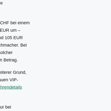
ne
0 CHF bei einem
n EUR um –
und 105 EUR
chmacher. Bei
solcher
en Betrag.
iterer Grund,
nauen VIP-
ührendetails
ur bei