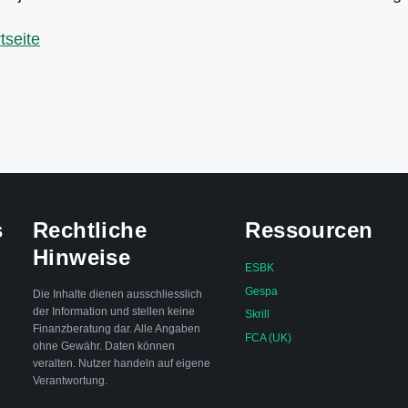
tseite
s
Rechtliche
Ressourcen
Hinweise
ESBK
Gespa
Die Inhalte dienen ausschliesslich
der Information und stellen keine
Skrill
Finanzberatung dar. Alle Angaben
FCA (UK)
ohne Gewähr. Daten können
veralten. Nutzer handeln auf eigene
Verantwortung.