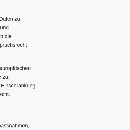
 Daten zu
 und
n die
spruchsrecht
europäischen
 zu:
f Einschränkung
echt.
smassnahmen,