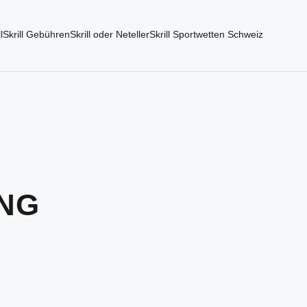
l
Skrill Gebühren
Skrill oder Neteller
Skrill Sportwetten Schweiz
NG