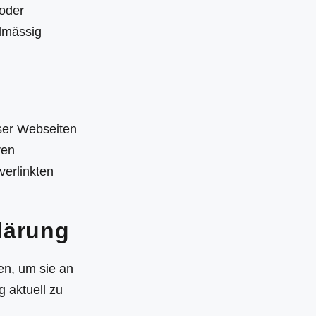
 oder
lmässig
eser Webseiten
ren
verlinkten
lärung
en, um sie an
 aktuell zu