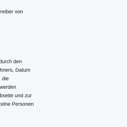
treiber von
durch den
chners, Datum
 die
 werden
bseite und zur
zelne Personen